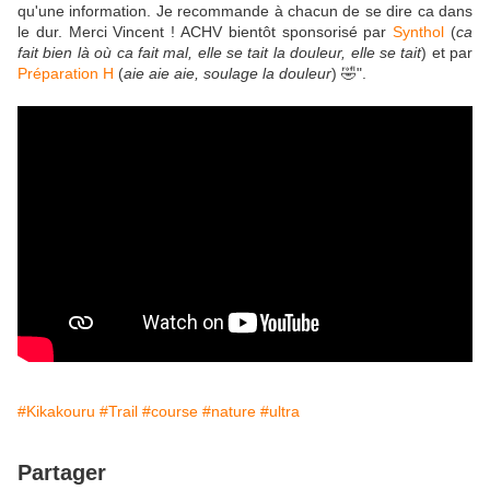
qu'une information. Je recommande à chacun de se dire ca dans
le dur. Merci Vincent ! ACHV bientôt sponsorisé par
Synthol
(
ca
fait bien là où ca fait mal, elle se tait la douleur, elle se tait
) et par
Préparation H
(
aie aie aie, soulage la douleur
) 🤣".
#Kikakouru
#Trail
#course
#nature
#ultra
Partager