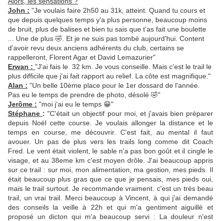
Alors, les sensations ?
John :
"Je voulais faire 2h50 au 31k, atteint. Quand tu cours et
que depuis quelques temps y'a plus personne, beaucoup moins
de bruit, plus de balises et bien tu sais que t'as fait une boulette
... Une de plus 🤣. Et je ne suis pas tombé aujourd'hui. Content
d'avoir revu deux anciens adhérents du club, certains se
rappelleront, Florent Agar et David Lemazurier"
Erwan :
"J'ai fais le 32 km. Je vous conseille. Mais c'est le trail le
plus difficile que j'ai fait rapport au relief. La côte est magnifique."
Alan :
"Un belle 10ème place pour le 1er dossard de l'année.
Pas eu le temps de prendre de photo, désolé 🤣"
Jerôme :
"moi j'ai eu le temps 😁"
Stéphane
:
"C'était un objectif pour moi, et j'avais bien préparer
depuis Noël cette course. Je voulais allonger la distance et le
temps en course, me découvrir. C'est fait, au mental il faut
avouer. Un pas de plus vers les trails long comme dit Coach
Fred. Le vent était violent, le sable n'a pas bon goût et il cingle le
visage, et au 38eme km c'est moyen drôle. J'ai beaucoup appris
sur ce trail : sur moi, mon alimentation, ma gestion, mes pieds. Il
était beaucoup plus gras que ce que je pensais, mes pieds oui,
mais le trail surtout. Je recommande vraiment. c'est un très beau
trail, un vrai trail. Merci beaucoup à Vincent, à qui j'ai demandé
des conseils la veille à 22h et qui m'a gentiment aiguillé et
proposé un dicton qui m'a beaucoup servi : La douleur n'est