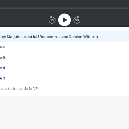
bey Maguire, c'est lui ! Rencontre avec Damien Witecka
e 6
e 5
e 4
e 3
s créatrices de la VF !
e 2
e 1
e Mektoub My Love arrive enfin ! Rencontre avec Shaïn Boumedine et Sal