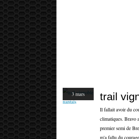
trail vi
3 mars
Il fallait avoir du 
climatiques. Bravo 
premier semi de Bre
m'a fallu du courage