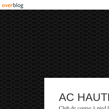
AC HAUT
Club de course à pied h