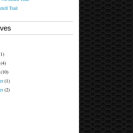
tell Trail
ives
1)
(4)
(10)
er
(1)
er
(2)