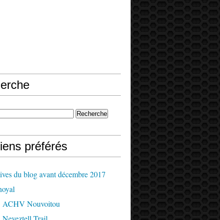
erche
iens préférés
ives du blog avant décembre 2017
oyal
B ACHV Nouvoitou
Neveztell Trail