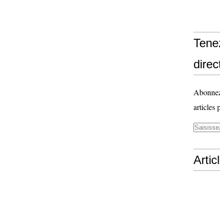
Tene
direct
Abonnez-
articles 
Artic