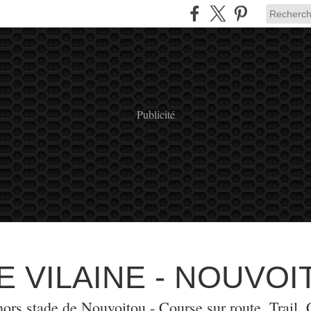
Publicité
E VILAINE - NOUVOI
ors stade de Nouvoitou - Course sur route, Trail, 