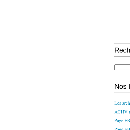
Rech
Nos l
Les arch
ACHV n
Page F
Page FB 