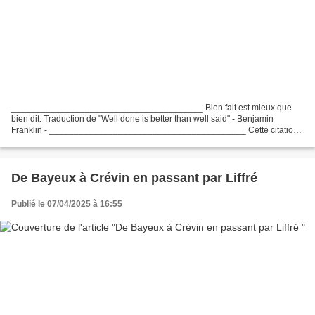
_______________________________________ Bien fait est mieux que
bien dit. Traduction de "Well done is better than well said" - Benjamin
Franklin - ________________________________________ Cette citation
de Benjamin Franklin nous rappelle l'importance...
De Bayeux à Crévin en passant par Liffré
Publié le 07/04/2025 à 16:55