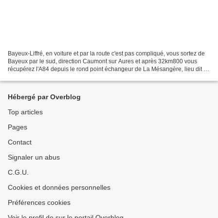
Bayeux-Liffré, en voiture et par la route c'est pas compliqué, vous sortez de
Bayeux par le sud, direction Caumont sur Aures et après 32km800 vous
récupérez l'A84 depuis le rond point échangeur de La Mésangère, lieu dit de
Souleuvre en Bocage (code postal...
Hébergé par Overblog
Top articles
Pages
Contact
Signaler un abus
C.G.U.
Cookies et données personnelles
Préférences cookies
Voir le profil de sur le portail Overblog