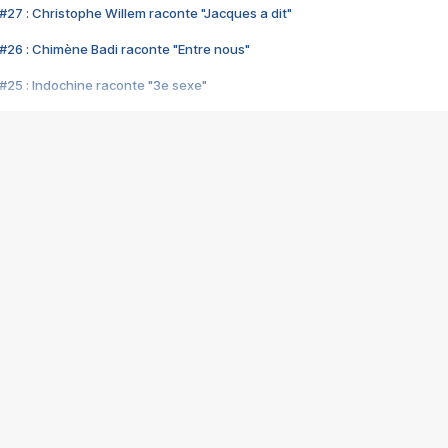
#27 : Christophe Willem raconte "Jacques a dit"
#26 : Chimène Badi raconte "Entre nous"
#25 : Indochine raconte "3e sexe"
#24 : Zaho raconte "C'est chelou"
#23 : Patrick Bruel raconte "Au café des délices"
#22 : Kyo raconte "Le chemin"
#21 : Nolwenn Leroy raconte "Cassé"
#20 : Patrick Hernandez raconte "Born to be alive"
#19 : Lorie raconte "Près de moi"
#18 : Michael Jones raconte "A nos actes manqués" (avec Jean-Jacque
#17 : Khaled raconte "Aïcha"
#16 : Corneille raconte "Parce qu'on vient de loin"
#15 : Indochine raconte "L'aventurier"