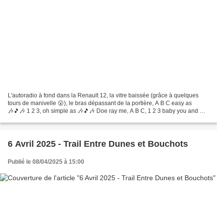
L'autoradio à fond dans la Renault 12, la vitre baissée (grâce à quelques
tours de manivelle 😮), le bras dépassant de la portière, A B C easy as
🎶🎵🎶 1 2 3, oh simple as 🎶🎵🎶 Doe ray me, A B C, 1 2 3 baby you and me
girl 🎶🎵🎶 "Les Jackson Five", ça vous...
6 Avril 2025 - Trail Entre Dunes et Bouchots
Publié le 08/04/2025 à 15:00