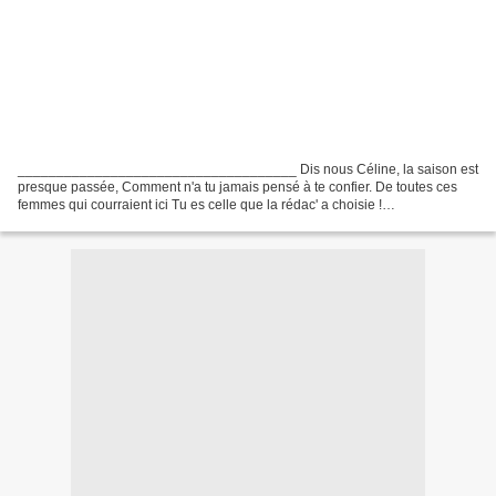
____________________________________ Dis nous Céline, la saison est
presque passée, Comment n'a tu jamais pensé à te confier. De toutes ces
femmes qui courraient ici Tu es celle que la rédac' a choisie !
____________________________________ Courir en...